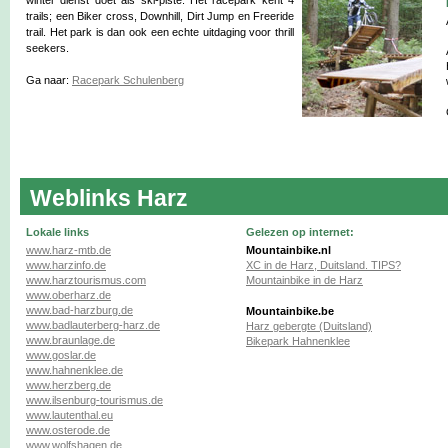
trails; een Biker cross, Downhill, Dirt Jump en Freeride
trail. Het park is dan ook een echte uitdaging voor thrill
seekers.
Ga naar:
Racepark Schulenberg
Weblinks Harz
Lokale links
Gelezen op internet:
www.harz-mtb.de
Mountainbike.nl
www.harzinfo.de
XC in de Harz, Duitsland. TIPS?
www.harztourismus.com
Mountainbike in de Harz
www.oberharz.de
www.bad-harzburg.de
Mountainbike.be
www.badlauterberg-harz.de
Harz gebergte (Duitsland)
www.braunlage.de
Bikepark Hahnenklee
www.goslar.de
www.hahnenklee.de
www.herzberg.de
www.ilsenburg-tourismus.de
www.lautenthal.eu
www.osterode.de
www.wolfshagen.de