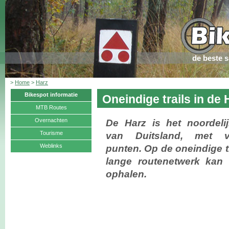
de beste 
>
Home
>
Harz
Bikespot informatie
Oneindige trails in de 
MTB Routes
Overnachten
De Harz is het noordeli
Tourisme
van Duitsland, met v
Weblinks
punten. Op de oneindige t
lange routenetwerk kan 
ophalen.