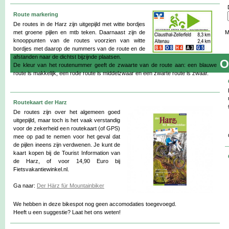
Route markering
De routes in de Harz zijn uitgepijld met witte bordjes
met groene pijlen en mtb teken. Daarnaast zijn de
M
knooppunten van de routes voorzien van witte
bordjes met daarop de nummers van de route en de
afstanden naar de dichtst bijzijnde plaatsen.
O
De kleur van het routenummer geeft de zwaarte van de route aan: een blauwe
route is makkelijk, een rode route is middelzwaar en een zwarte route is zwaar.
Routekaart der Harz
De routes zijn over het algemeen goed
uitgepijld, maar toch is het vaak verstandig
voor de zekerheid een routekaart (of GPS)
mee op pad te nemen voor het geval dat
de pijlen ineens zijn verdwenen. Je kunt de
kaart kopen bij de Tourist Information van
de Harz, of voor 14,90 Euro bij
Fietsvakantiewinkel.nl.
Ga naar:
Der Härz für Mountainbiker
We hebben in deze bikespot nog geen accomodaties toegevoegd.
Heeft u een suggestie? Laat het ons weten!