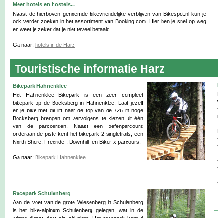
Meer hotels en hostels...
Naast de hierboven genoemde bikevriendelijke verblijven van Bikespot.nl kun je
ook verder zoeken in het assortiment van Booking.com. Hier ben je snel op weg
en weet je zeker dat je niet teveel betaald.
Ga naar:
hotels in de Harz
Touristische informatie Harz
Bikepark Hahnenklee
Het Hahnenklee Bikepark is een zeer compleet
bikepark op de Bocksberg in Hahnenklee. Laat jezelf
en je bike met de lift naar de top van de 726 m hoge
Bocksberg brengen om vervolgens te kiezen uit één
van de parcoursen. Naast een oefenparcours
onderaan de piste kent het bikepark 2 singletrails, een
North Shore, Freeride-, Downhill- en Biker-x parcours.
Ga naar:
Bikepark Hahnenklee
Racepark Schulenberg
Aan de voet van de grote Wiesenberg in Schulenberg
is het bike-alpinum Schulenberg gelegen, wat in de
winter dienst doet als ski-piste. Het racepark kent 4