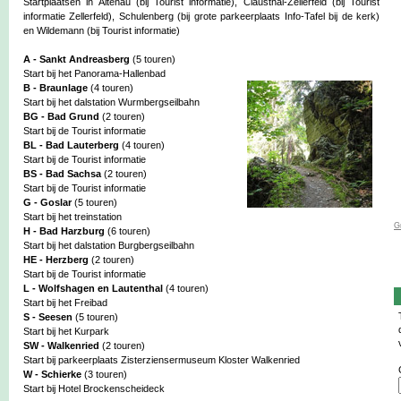
Startplaatsen in Altenau (bij Tourist informatie), Clausthal-Zellerfeld (bij Tourist
informatie Zellerfeld), Schulenberg (bij grote parkeerplaats Info-Tafel bij de kerk)
en Wildemann (bij Tourist informatie)
A - Sankt Andreasberg
(5 touren)
Start bij het Panorama-Hallenbad
B - Braunlage
(4 touren)
Start bij het dalstation Wurmbergseilbahn
BG - Bad Grund
(2 touren)
Start bij de Tourist informatie
BL - Bad Lauterberg
(4 touren)
Start bij de Tourist informatie
BS - Bad Sachsa
(2 touren)
Start bij de Tourist informatie
G - Goslar
(5 touren)
Start bij het treinstation
G
H - Bad Harzburg
(6 touren)
Start bij het dalstation Burgbergseilbahn
HE - Herzberg
(2 touren)
Start bij de Tourist informatie
L - Wolfshagen en Lautenthal
(4 touren)
Start bij het Freibad
S - Seesen
(5 touren)
Start bij het Kurpark
SW - Walkenried
(2 touren)
Start bij parkeerplaats Zisterziensermuseum Kloster Walkenried
W - Schierke
(3 touren)
Start bij Hotel Brockenscheideck