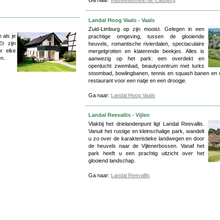
Ga naar:
Kasteeldomein de Cauberg
Landal Hoog Vaals - Vaals
Zuid-Limburg op zijn mooist. Gelegen in een
 als je
prachtige omgeving, tussen de glooiende
r zijn
heuvels, romantische rivierdalen, spectaculaire
or elke
mergelgrotten en klaterende beekjes. Alles is
en.
aanwezig op het park: een overdekt en
openlucht zwembad, beautycentrum met turks
stoombad, bowlingbanen, tennis en squash banen en n
restaurant voor een natje en een droogje.
Ga naar:
Landal Hoog Vaals
Landal Reevallis - Vijlen
Vlakbij het drielandenpunt ligt Landal Reevallis.
Vanuit het rustige en kleinschalige park, wandelt
u zo over de karakteristieke landwegen en door
de heuvels naar de Vijlenerbossen. Vanaf het
park heeft u een prachtig uitzicht over het
glooiend landschap.
Ga naar:
Landal Reevallis