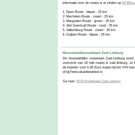
informatie over de routes is te vinden op
MTBRout
1. Epen Route - blauw - 25 km
2. Mechelen Route - zwart - 25 km
3. Margraten Route - groen - 25 km
4. Sint Geertruid Route - rood - 35 km
5. Valkenburg Route - zwart - 30 km
6. Gulpen Route - blauw - 25 km
Mountainbikeroutekaart Zuid Limburg
De mountainbike routekaart Zuid-Limburg toont
overzicht van 18 mtb routes in zuid limburg. Je 
de kaarten voor 6.95 Euro kopen bij het VVV kan
of bij Fietsvakantiewinkel.nl
Ga naar:
MTB Routekaart Zuid Limburg