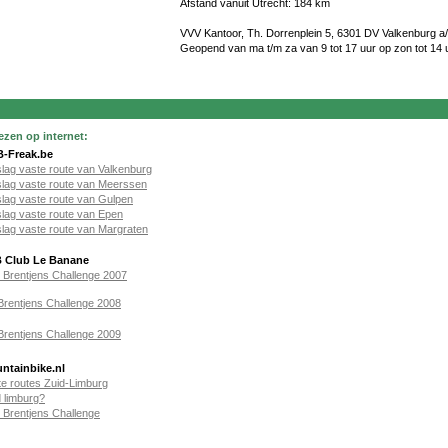
Afstand vanuit Utrecht: 184 km
VVV Kantoor, Th. Dorrenplein 5, 6301 DV Valkenburg a
Geopend van ma t/m za van 9 tot 17 uur op zon tot 14 
ezen op internet:
-Freak.be
slag vaste route van Valkenburg
slag vaste route van Meerssen
slag vaste route van Gulpen
slag vaste route van Epen
slag vaste route van Margraten
 Club Le Banane
t Brentjens Challenge 2007
Brentjens Challenge 2008
Brentjens Challenge 2009
ntainbike.nl
te routes Zuid-Limburg
 limburg?
 Brentjens Challenge