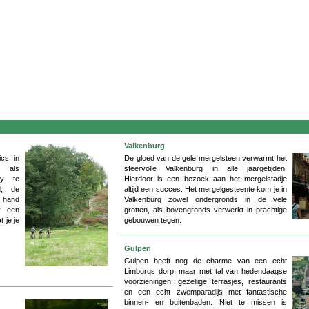
Valkenburg
ics in
De gloed van de gele mergelsteen verwarmt het
s als
sfeervolle Valkenburg in alle jaargetijden.
ey te
Hierdoor is een bezoek aan het mergelstadje
d, de
altijd een succes. Het mergelgesteente kom je in
e hand
Valkenburg zowel ondergronds in de vele
er een
grotten, als bovengronds verwerkt in prachtige
 je je
gebouwen tegen.
Gulpen
Gulpen heeft nog de charme van een echt
Limburgs dorp, maar met tal van hedendaagse
voorzieningen; gezellige terrasjes, restaurants
en een echt zwemparadijs met fantastische
binnen- en buitenbaden. Niet te missen is