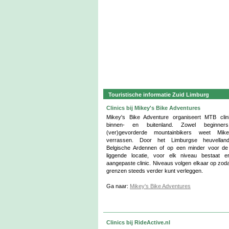
Touristische informatie Zuid Limburg
Clinics bij Mikey's Bike Adventures
Mikey's Bike Adventure organiseert MTB clin
binnen- en buitenland. Zowel beginner
(ver)gevorderde mountainbikers weet Mik
verrassen. Door het Limburgse heuvellan
Belgische Ardennen of op een minder voor d
liggende locatie, voor elk niveau bestaat 
aangepaste clinic. Niveaus volgen elkaar op zodat
grenzen steeds verder kunt verleggen.
Ga naar:
Mikey's Bike Adventures
Clinics bij RideActive.nl