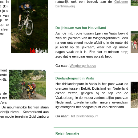
ics in
natuurlijk ook een bezoek aan de
Gulpener
d (D).
bierbrouwerij
.
 (o.a.
am van
op de
op te
De ijskraam van het Heuvelland
 sfeer
Aan de mtb route tussen Epen en Vaals bevind
en!
zich de ijskraam van de Wingbergerhoeve. Vlak
na een ontzettend mooie afdaling in de route rijd
je recht op de ijskraam, waar het op mooie
dagen vaak druk is. Een niet te missen stop;
zorg dat je een paar euro op zak hebt.
Ga naar:
Wingbergerhoeve
ement
erde
Drielandenpunt in Vaals
k-St.
Het drielandenpunt in Vaals is het punt waar de
grenzen tussen België, Duitsland en Nederland
elkaar treffen, gelegen bij de top van de
is de
Vaalserberg, in de meest zuidoostelijke punt van
n het
Nederland. Enkele tientallen meters ervandaan
'ers
ligt overigens het hoogste punt van Nederland.
. De mountainbike tochten staan
nderlijk niveau. Kenmerkend aan
Ga naar:
Het Drielandenpunt
 en mooie terrein in Zuid Limburg
Reisinformatie