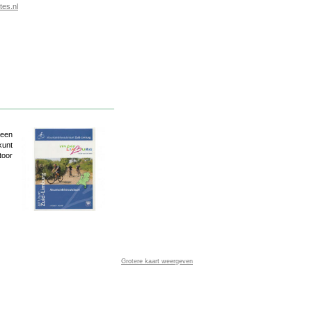
es.nl
 een
kunt
toor
Grotere kaart weergeven