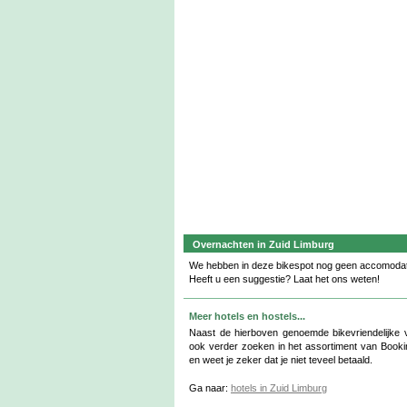
Overnachten in Zuid Limburg
We hebben in deze bikespot nog geen accomodat
Heeft u een suggestie? Laat het ons weten!
Meer hotels en hostels...
Naast de hierboven genoemde bikevriendelijke ve
ook verder zoeken in het assortiment van Booki
en weet je zeker dat je niet teveel betaald.
Ga naar:
hotels in Zuid Limburg