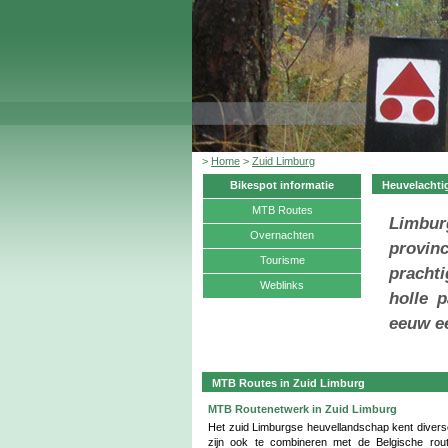
>
Home
>
Zuid Limburg
Heuvelachti
Bikespot informatie
MTB Routes
Limbur
Overnachten
provin
Tourisme
prachti
Weblinks
holle 
eeuw ee
MTB Routes in Zuid Limburg
MTB Routenetwerk in Zuid Limburg
Het zuid Limburgse heuvellandschap kent divers
zijn ook te combineren met de Belgische rout