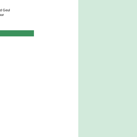
/d Geul
uur