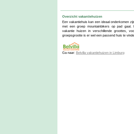
Overzicht vakantiehuizen
Een vakantiehuis kan een ideaal onderkomen zijn
met een groep mountainbikers op pad gaat. E
vakantie huizen in verschillende groottes, vo
groepsgrootte is er wel een passend huis te vind
Ga naar:
Belvilla vakantiehuizen in Limburg