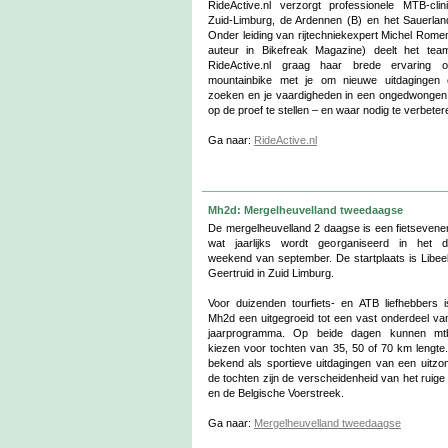
RideActive.nl verzorgt professionele MTB-clin
Zuid-Limburg, de Ardennen (B) en het Sauerlan
Onder leiding van rijtechniekexpert Michel Romen
auteur in Bikefreak Magazine) deelt het te
RideActive.nl graag haar brede ervaring 
mountainbike met je om nieuwe uitdagingen 
zoeken en je vaardigheden in een ongedwongen
op de proef te stellen – en waar nodig te verbeter
Ga naar:
RideActive.nl
Mh2d: Mergelheuvelland tweedaagse
De mergelheuvelland 2 daagse is een fietseven
wat jaarlijks wordt georganiseerd in het d
weekend van september. De startplaats is Libee
Geertruid in Zuid Limburg.
Voor duizenden tourfiets- en ATB liefhebbers 
Mh2d een uitgegroeid tot een vast onderdeel va
jaarprogramma. Op beide dagen kunnen mtb
kiezen voor tochten van 35, 50 of 70 km lengte
bekend als sportieve uitdagingen van een uitzo
de tochten zijn de verscheidenheid van het ruige
en de Belgische Voerstreek.
Ga naar:
Mergelheuvelland tweedaagse