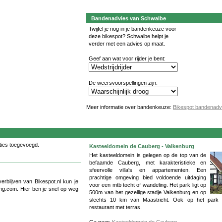
Bandenadvies van Schwalbe
Twijfel je nog in je bandenkeuze voor
deze bikespot? Schwalbe helpt je
verder met een advies op maat.
Geef aan wat voor rijder je bent:
De weersvoorspellingen zijn:
Meer informatie over bandenkeuze:
Bikespot bandenadv
ies toegevoegd.
Kasteeldomein de Cauberg - Valkenburg
Het kasteeldomein is gelegen op de top van de
befaamde Cauberg, met karakteristieke en
sfeervolle villa's en appartementen. Een
prachtige omgeving bied voldoende uitdaging
rblijven van Bikespot.nl kun je
voor een mtb tocht of wandeling. Het park ligt op
ng.com. Hier ben je snel op weg
500m van het gezellige stadje Valkenburg en op
slechts 10 km van Maastricht. Ook op het park 
restaurant met terras.