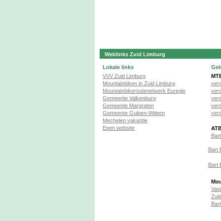
Weblinks Zuid Limburg
Lokale links
Gel
VVV Zuid Limburg
MTB
Mountainbiken in Zuid Limburg
ver
Mountainbikeroutenetwerk Euregio
ver
Gemeente Valkenburg
ver
Gemeente Margraten
ver
Gemeente Gulpen-Wittem
ver
Mechelen vakantie
Epen website
ATB
Bar
Bart 
Bart 
Mou
Vas
Zuid
Bart